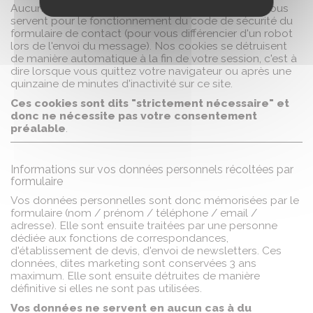
Aucune autre donnée y est stockée. Nos cookies nous
servent pour le fonctionnement du code de sécurité du
formulaire de contact (pour vous différencier d'un robot
lors de l'envoi du message). Nos cookies se détruisent
de manière automatique à la fin de votre session, c'est à
dire lorsque vous quittez votre navigateur ou après une
quinzaine de minutes d'inactivité sur ce site.
Ces cookies sont dits "strictement nécessaire" et
donc ne nécessite pas votre consentement
préalable
.
Informations sur vos données personnels récoltées par
formulaire
Vos données personnelles sont donc mémorisées par le
formulaire (nom / prénom / téléphone / email /
adresse). Elle sont ensuite traitées par une personne
dédiée aux fonctions de correspondances,
d'établissement de devis, d'envoi de newsletters. Ces
données, dites marketing sont conservées 3 ans
maximum. Elle sont ensuite détruites de manière
définitive si elles ne sont pas utilisées.
Vos données ne servent en aucun cas à du